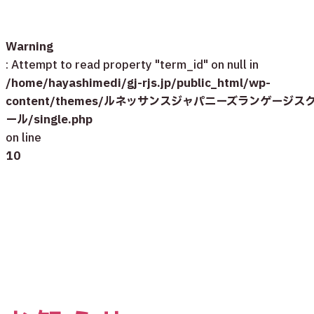
Warning
: Attempt to read property "term_id" on null in
/home/hayashimedi/gj-rjs.jp/public_html/wp-
content/themes/ルネッサンスジャパニーズランゲージス
ール/single.php
on line
10