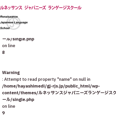
Warning
: Undefined array key 0 in
/home/hayashimedi/gj-rjs.jp/public_html/wp-
content/themes/ルネッサンスジャパニーズランゲージス
ール/single.php
on line
8
Warning
: Attempt to read property "name" on null in
/home/hayashimedi/gj-rjs.jp/public_html/wp-
content/themes/ルネッサンスジャパニーズランゲージス
ール/single.php
on line
9