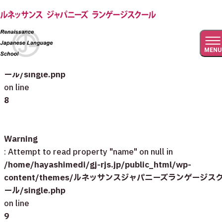
Warning
: Undefined array key 0 in
/home/hayashimedi/gj-rjs.jp/public_html/wp-
MENU
content/themes/ルネッサンスジャパニーズランゲージス
ール/single.php
on line
8
Warning
: Attempt to read property "name" on null in
/home/hayashimedi/gj-rjs.jp/public_html/wp-
content/themes/ルネッサンスジャパニーズランゲージス
ール/single.php
on line
9