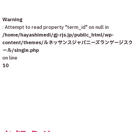
Warning
: Attempt to read property "term_id" on null in
/home/hayashimedi/gj-rjs.jp/public_html/wp-
content/themes/ルネッサンスジャパニーズランゲージス
ール/single.php
on line
10