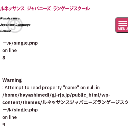
Warning
: Undefined array key 0 in
/home/hayashimedi/gj-rjs.jp/public_html/wp-
MENU
content/themes/ルネッサンスジャパニーズランゲージス
ール/single.php
on line
8
Warning
: Attempt to read property "name" on null in
/home/hayashimedi/gj-rjs.jp/public_html/wp-
content/themes/ルネッサンスジャパニーズランゲージス
ール/single.php
on line
9