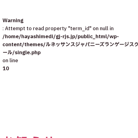
Warning
: Attempt to read property "term_id" on null in
/home/hayashimedi/gj-rjs.jp/public_html/wp-
content/themes/ルネッサンスジャパニーズランゲージス
ール/single.php
on line
10