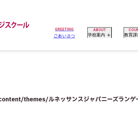
tml/wp-content/themes/ルネッサンスジャパニーズラン
学校案内
教育課
ごあいさつ
tml/wp-content/themes/ルネッサンスジャパニーズラン