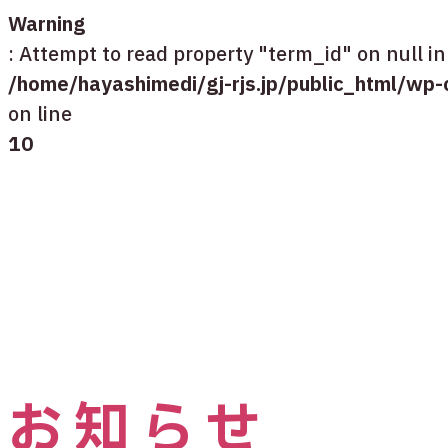
Warning
: Attempt to read property "term_id" on null in
/home/hayashimedi/gj-rjs.jp/public_h
on line
10
お知らせ