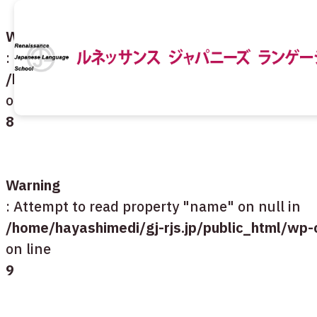
Warning
: Undefined array key 0 in
/home/hayashimedi/gj-rjs.jp/public_h
on line
8
Warning
: Attempt to read property "name" on null in
/home/hayashimedi/gj-rjs.jp/public_h
on line
9