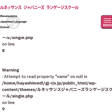
Warning
: Undefined array key 0 in
/home/hayashimedi/gj-rjs.jp/public_html/wp-
MENU
content/themes/ルネッサンスジャパニーズランゲージス
ール/single.php
on line
8
Warning
: Attempt to read property "name" on null in
/home/hayashimedi/gj-rjs.jp/public_html/wp-
content/themes/ルネッサンスジャパニーズランゲージス
ール/single.php
on line
9