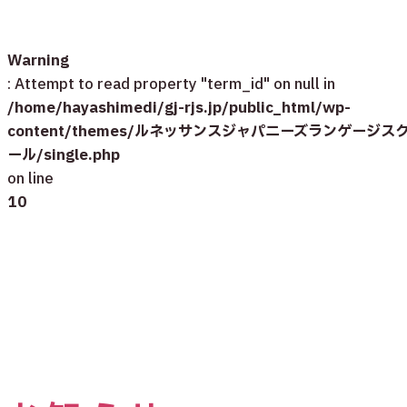
Warning
: Attempt to read property "term_id" on null in
/home/hayashimedi/gj-rjs.jp/public_html/wp-
content/themes/ルネッサンスジャパニーズランゲージス
ール/single.php
on line
10